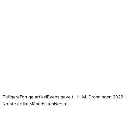
Tidligere
Forrige artikel
Byens gave til H. M. Dronningen 2022
Næste artikel
Månedssten
Næste