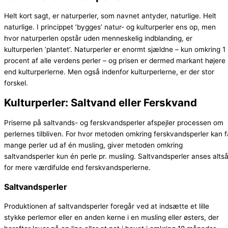
Helt kort sagt, er naturperler, som navnet antyder, naturlige. Helt
naturlige. I princippet ’bygges’ natur- og kulturperler ens op, men
hvor naturperlen opstår uden menneskelig indblanding, er
kulturperlen ’plantet’. Naturperler er enormt sjældne – kun omkring 1
procent af alle verdens perler – og prisen er dermed markant højere
end kulturperlerne. Men også indenfor kulturperlerne, er der stor
forskel.
Kulturperler: Saltvand eller Ferskvand
Priserne på saltvands- og ferskvandsperler afspejler processen om
perlernes tilbliven. For hvor metoden omkring ferskvandsperler kan f
mange perler ud af én musling, giver metoden omkring
saltvandsperler kun én perle pr. musling. Saltvandsperler anses alts
for mere værdifulde end ferskvandsperlerne.
Saltvandsperler
Produktionen af saltvandsperler foregår ved at indsætte et lille
stykke perlemor eller en anden kerne i en musling eller østers, der