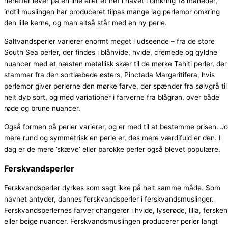
herefter lever på en line eller et net i havet i omkring 18 måneder,
indtil muslingen har produceret tilpas mange lag perlemor omkring
den lille kerne, og man altså står med en ny perle.
Saltvandsperler varierer enormt meget i udseende – fra de store
South Sea perler, der findes i blåhvide, hvide, cremede og gyldne
nuancer med et næsten metallisk skær til de mørke Tahiti perler, der
stammer fra den sortlæbede østers, Pinctada Margaritifera, hvis
perlemor giver perlerne den mørke farve, der spænder fra sølvgrå til
helt dyb sort, og med variationer i farverne fra blågrøn, over både
røde og brune nuancer.
Også formen på perler varierer, og er med til at bestemme prisen. Jo
mere rund og symmetrisk en perle er, des mere værdifuld er den. I
dag er de mere ’skæve’ eller barokke perler også blevet populære.
Ferskvandsperler
Ferskvandsperler dyrkes som sagt ikke på helt samme måde. Som
navnet antyder, dannes ferskvandsperler i ferskvandsmuslinger.
Ferskvandsperlernes farver changerer i hvide, lyserøde, lilla, fersken
eller beige nuancer. Ferskvandsmuslingen producerer perler langt