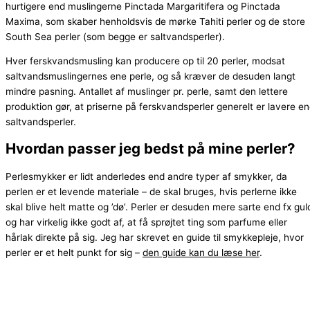
hurtigere end muslingerne Pinctada Margaritifera og Pinctada
Maxima, som skaber henholdsvis de mørke Tahiti perler og de store
South Sea perler (som begge er saltvandsperler).
Hver ferskvandsmusling kan producere op til 20 perler, modsat
saltvandsmuslingernes ene perle, og så kræver de desuden langt
mindre pasning. Antallet af muslinger pr. perle, samt den lettere
produktion gør, at priserne på ferskvandsperler generelt er lavere e
saltvandsperler.
Hvordan passer jeg bedst på mine perler?
Perlesmykker er lidt anderledes end andre typer af smykker, da
perlen er et levende materiale – de skal bruges, hvis perlerne ikke
skal blive helt matte og ’dø’. Perler er desuden mere sarte end fx gul
og har virkelig ikke godt af, at få sprøjtet ting som parfume eller
hårlak direkte på sig. Jeg har skrevet en guide til smykkepleje, hvor
perler er et helt punkt for sig –
den guide kan du læse her
.