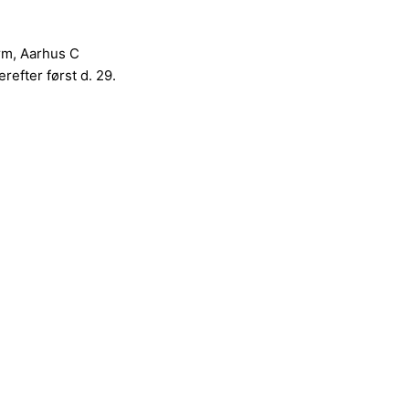
orm, Aarhus C
refter først d. 29.